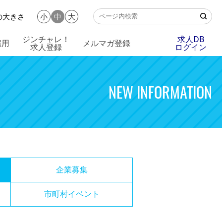
の大きさ
小
中
大
ジンチャレ！
求人DB
雇用
メルマガ登録
求人登録
ログイン
NEW INFORMATION
企業募集
市町村イベント