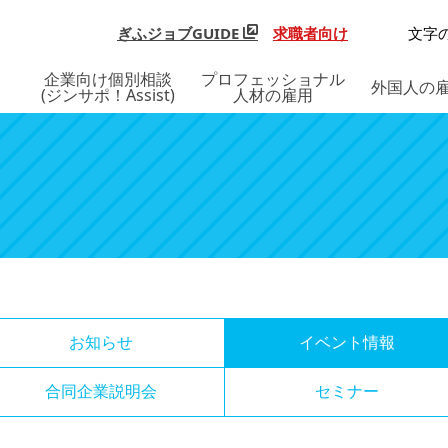
ぎふジョブGUIDE
求職者向け
文字
企業向け個別相談
プロフェッショナル
外国人の
(ジンサポ！Assist)
人材の雇用
お知らせ
イベント情報
合同企業説明会
セミナー