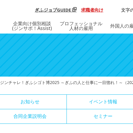
ぎふジョブGUIDE
求職者向け
文字
企業向け個別相談
プロフェッショナル
外国人の
(ジンサポ！Assist)
人材の雇用
ジンチャレ！ぎふシゴト博2025 ～ぎふの人と仕事に一目惚れ！～（202
お知らせ
イベント情報
合同企業説明会
セミナー