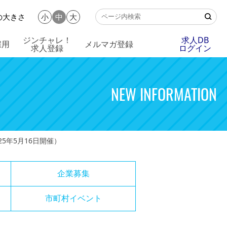
の大きさ
小
中
大
ジンチャレ！
求人DB
雇用
メルマガ登録
求人登録
ログイン
NEW INFORMATION
5年5月16日開催）
企業募集
市町村イベント