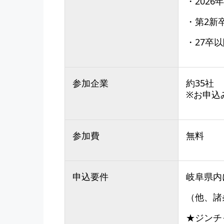
・202
・第2新
・27卒
参加企業
約35社
※お申込
参加費
無料
申込要件
岐阜県内
（他、諸
★ジンチ