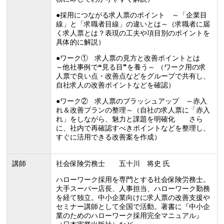
●採用につながる求人票のポイント ～「企業目
線」と「求職者目線」の違いとは～（求職者に届
く求人票とは？表現の工夫や項目別のポイントを
具体的に解説）
●ワーク① 求人票の見方と改善ポイントとは
～他社事例で❝見る目❞を養う～ （ワーク用の求
人票で良い点・改善点などをグループで共有し、
自社求人の改善ポイントなどを確認）
●ワーク② 求人票のブラッシュアップ ～赤入
れ＆改善プランの整理～（自社の求人票に「赤入
れ」をしながら、魅力と課題を明確化 さら
に、社内で再確認すべきポイントなどを整理し、
すぐに活用できる改善案を作成）
講師
社会保険労務士 五十川 将史 氏
ハローワーク採用を専門とする社会保険労務士。
大手スーパー店長、人事担当、ハローワーク勤務
を経て独立。中小企業向けに求人票の改善支援や
セミナー講師として全国で活動。著書に『中小企
業のためのハローワーク採用完全マニュアル』